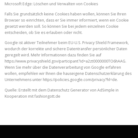
Microsoft Edge: Löschen und Verwalten von Cookies
Falls Sie grundsätzlich keine Cookies haben wollen, können Sie Ihren
Browser so einrichten, dass er Sie immer informiert, wenn ein Cookie
gesetzt werden soll. So können Sie bei jedem einzelnen Cookie
entscheiden, ob Sie es erlauben oder nicht.
Google ist aktiver Teilnehmer beim EU-U.S. Privacy Shield Framework,
wodurch der korrekte und sichere Datentransfer persönlicher Daten
geregelt wird. Mehr Informationen dazu finden Sie auf
https://www.privacyshield.gov/participant?id=a2zt0000000TO6hAAG.
Wenn Sie mehr über die Datenverarbeitung von Google erfahren
wollen, empfehlen wir Ihnen die hauseigene Datenschutzerklärung des
Unternehmens unter https://policies.google.com/privacy?hl=de.
Quelle: Erstellt mit dem Datenschutz Generator von AdSimple in
Kooperation mit fashiongott.de