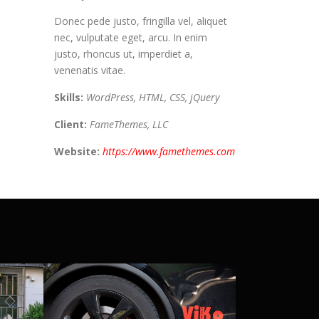
Donec pede justo, fringilla vel, aliquet
nec, vulputate eget, arcu. In enim
justo, rhoncus ut, imperdiet a,
venenatis vitae.
Skills:
WordPress, HTML, CSS, jQuery
Client:
FameThemes, LLC
Website:
https://www.famethemes.com