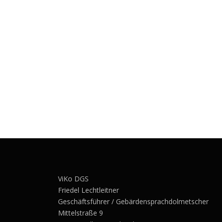
ViKo DGS
Friedel Lechtleitner
Geschäftsführer / Gebärdensprachdolmetscher
Mittelstraße 9