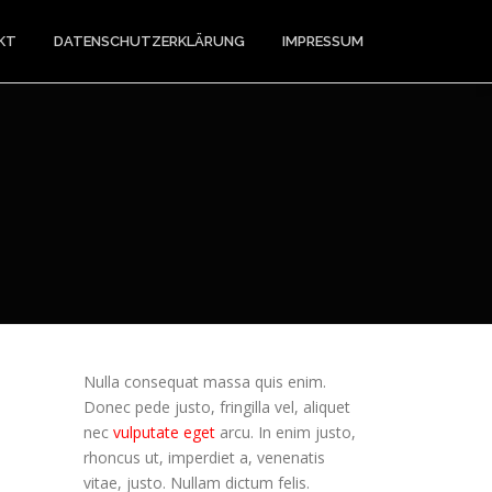
KT
DATENSCHUTZERKLÄRUNG
IMPRESSUM
Nulla consequat massa quis enim.
Donec pede justo, fringilla vel, aliquet
nec
vulputate eget
arcu. In enim justo,
rhoncus ut, imperdiet a, venenatis
vitae, justo. Nullam dictum felis.