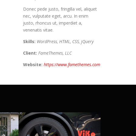
Donec pede justo, fringilla vel, aliquet
nec, vulputate eget, arcu. In enim
justo, rhoncus ut, imperdiet a,
venenatis vitae.
Skills:
WordPress, HTML, CSS, jQuery
Client:
FameThemes, LLC
Website:
https://www.famethemes.com