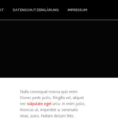
KT
DATENSCHUTZERKLÄRUNG
IMPRESSUM
Nulla consequat massa quis enim.
Donec pede justo, fringilla vel, aliquet
nec
vulputate eget
arcu. In enim justo,
rhoncus ut, imperdiet a, venenatis
vitae, justo. Nullam dictum felis.