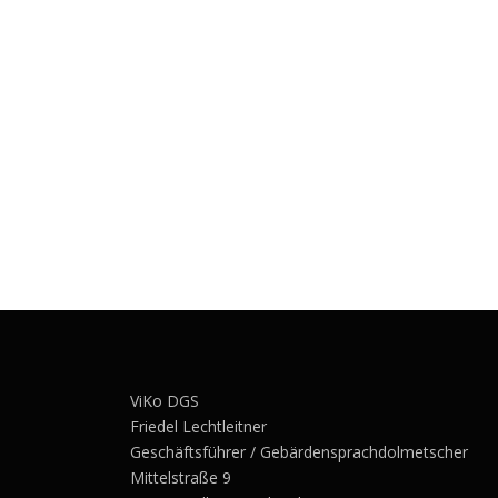
ViKo DGS
Friedel Lechtleitner
Geschäftsführer / Gebärdensprachdolmetscher
Mittelstraße 9