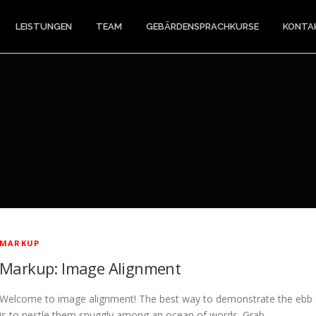
LEISTUNGEN
TEAM
GEBÄRDENSPRACHKURSE
KONTA
MARKUP
Markup: Image Alignment
Welcome to image alignment! The best way to demonstrate the ebb a
is to nestle them snuggly among an ocean of words. Grab …